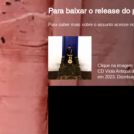
Para baixar o release do 
Para saber mais sobre o assunto acesse n
Clique na imagem a
CD Viola Antiqua do
em 2023. Distribui