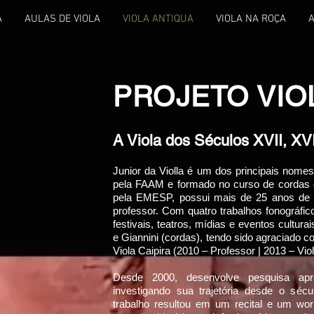
A
AULAS DE VIOLA
VIOLA ANTIQUA
VIOLA NA ROÇA
PROJETO VIO
​A Viola dos Séculos XVII, XVI
Junior da Violla é um dos principais nomes
pela FAAM e formado no curso de cordas 
pela EMESP, possui mais de 25 anos de ca
professor. Com quatro trabalhos fonográf
festivais, teatros, mídias e eventos cultura
e Giannini (cordas), tendo sido agraciado 
Viola Caipira (2010 – Professor | 2013 – Viol
Desde 2000, desenvolve pesquisa apro
investigando sua trajetória desde o séc
trabalho resultou em um recital e um w