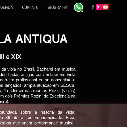
AGENDA
CONTATO
BIOGRAFIA
LA ANTIQUA
II e XIX
 da viola no Brasil. Bacharel em música
dedilhadas antigas com ênfase em viola
rreira profissional como concertista e
icos lançados, ampla atuação em SESCs,
is, é endorser das marcas Rozini (violas)
com dois Prêmios Rozini de Excelência na
eiro).
fundada sobre a história da viola,
ulo XII até a contemporaneidade. Esse
orkshop que unem performance musical,