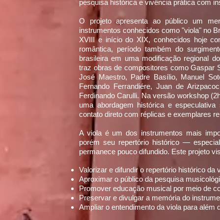
pesquisa histórica e vivência prática com in
O projeto apresenta ao público um merg
instrumentos conhecidos como "viola" no Bra
XVIII e início do XIX, conhecidos hoje com
romântica, período também do surgiment
brasileira em uma modificação regional do
traz obras de compositores como Gaspar S
José Maestro, Padre Basílio, Manuel So
Fernando Ferrandiére, Juan de Arizpacoc
Ferdinando Carulli. Na versão workshop (2hs)
uma abordagem histórica e especulativa
contato direto com réplicas e exemplares re
A viola é um dos instrumentos mais impor
porém seu repertório histórico — especi
permanece pouco difundido. Este projeto vi
Valorizar e difundir o repertório histórico da 
Aproximar o público da pesquisa musicológ
Promover educação musical por meio de con
Preservar e divulgar a memória do instrumen
Ampliar o entendimento da viola para além do