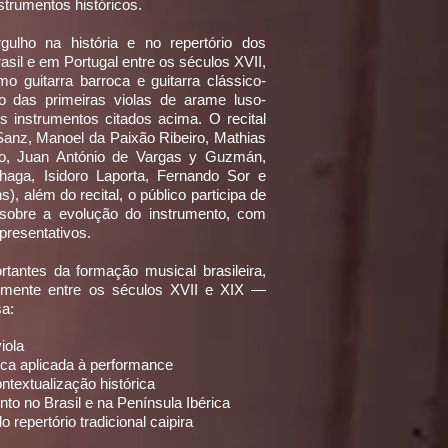
strumentos históricos.
ulho na história e no repertório dos
sil e em Portugal entre os séculos XVII,
o guitarra barroca e guitarra clássico-
o das primeiras violas de arame luso-
s instrumentos citados acima. O recital
anz, Manoel da Paixão Ribeiro, Mathias
to, Juan António de Vargas y Guzmán,
haga, Isidoro Laporta, Fernando Sor e
, além do recital, o público participa de
 sobre a evolução do instrumento, com
presentativos.
tantes da formação musical brasileira,
almente entre os séculos XVII e XIX —
sa:
viola
ica aplicada à performance
textualização histórica
to no Brasil e na Península Ibérica
 repertório tradicional caipira