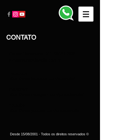
CONTATO
Celular / Whatsapp:
011- 99181-2928
e-mail@juniordaviolla.com.br
Facebook
https://www.facebook.com/jrdaviolla/
Instagram
https://www.instagram.com/juniordaviolla/
Youtube
https://www.youtube.com/juniordaviolla
Desde 15/08/2001 - Todos os direitos reservados ©